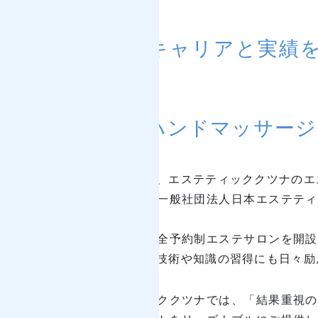
長年のキャリアと実績
ン
自慢のハンドマッサージ
はじめまして、エステティッククツナのエ
２００８年に一般社団法人日本エステティ
取得。
２０１１年完全予約制エステサロンを開設
る他、新しい技術や知識の習得にも日々励
エステティッククツナでは、「結果重視の