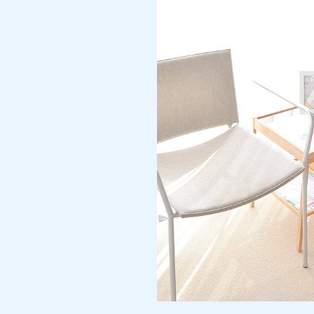
快適
ンで
たくさ
た 雰
させ