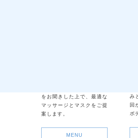
お顔のお手入れ
お
カウンセリングにてご要望
み
をお聞きした上で、最適な
回
マッサージとマスクをご提
ボ
案します。
MENU